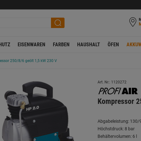
M
HUTZ
EISENWAREN
FARBEN
HAUSHALT
ÖFEN
AKKUW
ssor 250/8/6 geölt 1,5 kW 230 V
Art. Nr.: 1120272
Kompressor 25
Abgabeleistung: 130/
Höchstdruck: 8 bar
Behältervolumen: 6 l