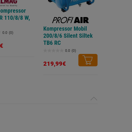
kompressor
 110/8/8 W,
Kompressor Mobil
0.0
(0)
200/8/6 Silent Siltek
TB6 RC
€
0.0
(0)
0.0
von
219,99€
5
Sternen.