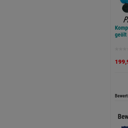
Komp
geölt
0.0
von
199,
5
Sternen
Bewer