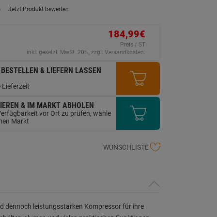
)
Jetzt Produkt bewerten
ein
eurteilungswert.
ink
184,99€
uf
erselben
Preis / ST
ite.
inkl. gesetzl. MwSt. 20%, zzgl. Versandkosten.
 BESTELLEN & LIEFERN LASSEN
 Lieferzeit
IEREN & IM MARKT ABHOLEN
erfügbarkeit vor Ort zu prüfen, wähle
inen Markt
WUNSCHLISTE
nd dennoch leistungsstarken Kompressor für ihre