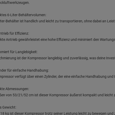
uckluftwerkzeugen.
tes 6-Liter-Behältervolumen:
iter-Behälter ist handlich und leicht zu transportieren, ohne dabei an Lei
trieb für Effizienz:
ekte Antrieb gewährleistet eine hohe Effizienz und minimiert den Wartun
miert für Langlebigkeit:
chmierung ist der Kompressor langlebig und zuverlässig, was deine Investi
inder für einfache Handhabung:
pressor verfügt über einen Zylinder, der eine einfache Handhabung und
te Abmessungen:
en von 53/21/52 cm ist dieser Kompressor äußerst kompakt und leicht z
s Gewicht:
 18 kg ist dieser Kompressor trotz seiner Leistung leicht zu bewegen und