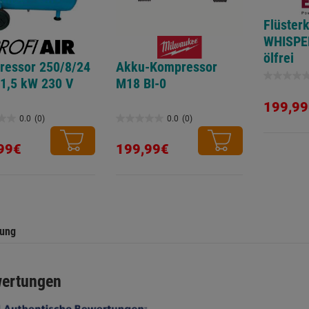
Flüster
WHISPER
ölfrei
ressor 250/8/24
Akku-Kompressor
 1,5 kW 230 V
M18 BI-0
0.0
von
199,99
5
0.0
(0)
0.0
(0)
0.0
Sternen.
von
99€
199,99€
5
.
Sternen.
tung