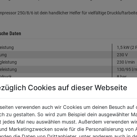
pressor 250/8/6 ist dein handlicher Helfer für vielfältige Druckluftarbeit
sche Daten
eistung
1,5 kW (2 
ung
230 V
leistung
230 l/min
leistung
130/95 l/
tdruck
8 bar
ervolumen
6 l
züglich Cookies auf dieser Webseite
b
direkt
hmiert
ja
 Zylinder
1
seiten verwenden auch wir Cookies um deinen Besuch auf 
hl max.
2.850 U/m
 zu gestalten. So wird zum Beispiel dein ausgewählter Ma
53/21/52
ht jedes Mal neu auswählen musst. Außerdem verwenden wi
ht
18 kg
 und Marketingzwecken sowie für die Personalisierung von 
erden die Daten von Drittanbieter, unter anderem auch in d