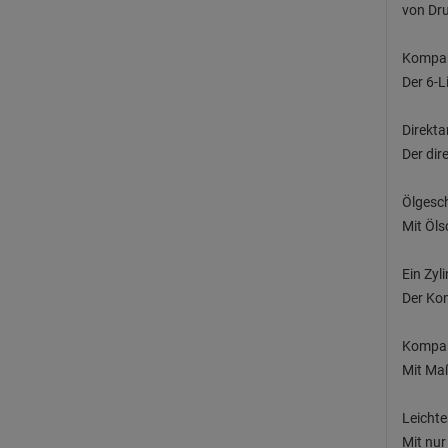
von Dr
Kompak
Der 6-L
Direktan
Der dir
Ölgesch
Mit Öls
Ein Zyl
Der Kom
Kompak
Mit Maß
Leichte
Mit nur