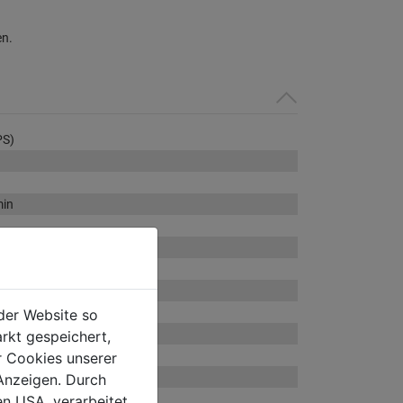
en.
PS)
min
der Website so
in
rkt gespeichert,
 cm
r Cookies unserer
Anzeigen. Durch
en USA, verarbeitet.