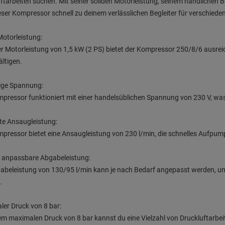
ftarbeiten suchen. Mit seiner soliden Motorleistung, seinem handlichen 
eser Kompressor schnell zu deinem verlässlichen Begleiter für verschied
Motorleistung:
er Motorleistung von 1,5 kW (2 PS) bietet der Kompressor 250/8/6 ausrei
ltigen.
tige Spannung:
pressor funktioniert mit einer handelsüblichen Spannung von 230 V, was 
nte Ansaugleistung:
pressor bietet eine Ansaugleistung von 230 l/min, die schnelles Aufpump
l anpassbare Abgabeleistung:
abeleistung von 130/95 l/min kann je nach Bedarf angepasst werden, u
.
er Druck von 8 bar:
em maximalen Druck von 8 bar kannst du eine Vielzahl von Druckluftarbeit