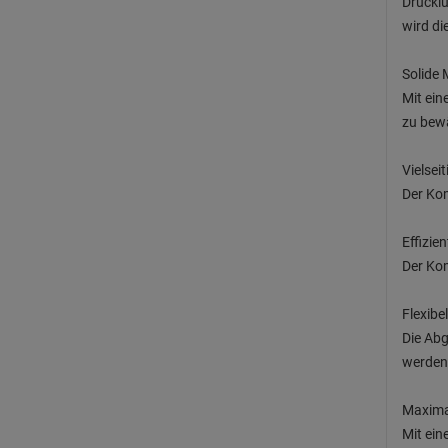
Drucklu
wird di
Solide 
Mit ein
zu bewä
Vielsei
Der Kom
Effizie
Der Kom
Flexibe
Die Abg
werden
Maximal
Mit ein