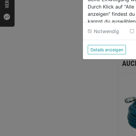
Durch Klick auf "All
Produk
anzeigen" findest du
kannst du auswählen
Weitere Informatione
Notwendig
Herste
Details anzeigen
AUC