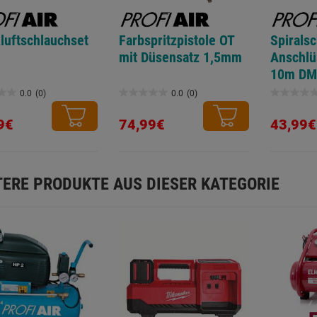
luftschlauchset
Farbspritzpistole OT
Spirals
mit Düsensatz 1,5mm
Anschlü
10m DM
0.0
(0)
0.0
(0)
0.0
0.0
von
von
9€
74,99€
43,99€
5
5
.
Sternen.
Sternen.
TERE PRODUKTE AUS DIESER KATEGORIE