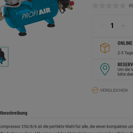
(0
K
B
L
a
-
+
d
Se
ONLINE
2-5 Tage
RESERV
Um die V
bitte de
VERGLEICHEN
tbeschreibung
ompressor 250/8/6 ist die perfekte Wahl für alle, die einen kompakten u