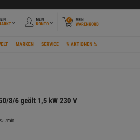
EIN
MEIN
MEIN
0
MARKT
KONTO
WARENKORB
ELT
MARKEN
SERVICE
% AKTIONEN %
0/8/6 geölt 1,5 kW 230 V
95 l/min