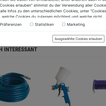
e Cookies erlauben" stimmst du der Verwendung aller Cookie
tinformationen
 alle Infos zu den unterschiedlichen Cookies, unter "Cookies
, welche Cookies du zulassen möchtest und welche nicht.
n findest du in unserer
Datenschutzerklärung
.
Präferenzen
Statistiken
Marketing
llerinformationen
Ausgewählte Cookies erlauben
H INTERESSANT