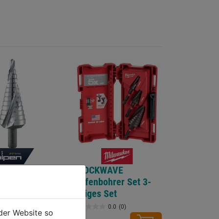
ohrer HSS ECo
SHOCKWAVE
Stufenbohrer Set 3-
teiliges Set
0.0
(0)
0.0
(0)
der Website so
0.0