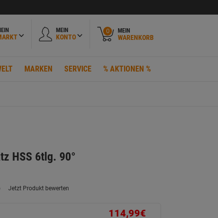
EIN
MEIN
MEIN
0
MARKT
KONTO
WARENKORB
ELT
MARKEN
SERVICE
% AKTIONEN %
tz HSS 6tlg. 90°
)
Jetzt Produkt bewerten
ein
eurteilungswert.
ink
114,99€
uf