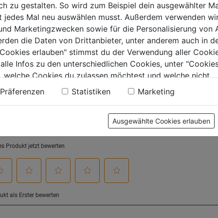
 zu gestalten. So wird zum Beispiel dein ausgewählter Ma
von
von
99€
264,99€
314,99
ht jedes Mal neu auswählen musst. Außerdem verwenden wi
5
5
 und Marketingzwecken sowie für die Personalisierung von 
.
Sternen.
Sternen.
erden die Daten von Drittanbieter, unter anderem auch in d
e Cookies erlauben" stimmst du der Verwendung aller Cookie
 alle Infos zu den unterschiedlichen Cookies, unter "Cookies
tung
, welche Cookies du zulassen möchtest und welche nicht.
n findest du in unserer
Datenschutzerklärung
.
Präferenzen
Statistiken
Marketing
Ausgewählte Cookies erlauben