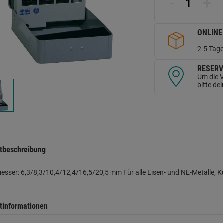
-
+
d
Se
ONLINE
2-5 Tage
RESERV
Um die V
bitte de
tbeschreibung
sser: 6,3/8,3/10,4/12,4/16,5/20,5 mm Für alle Eisen- und NE-Metalle, Ku
tinformationen