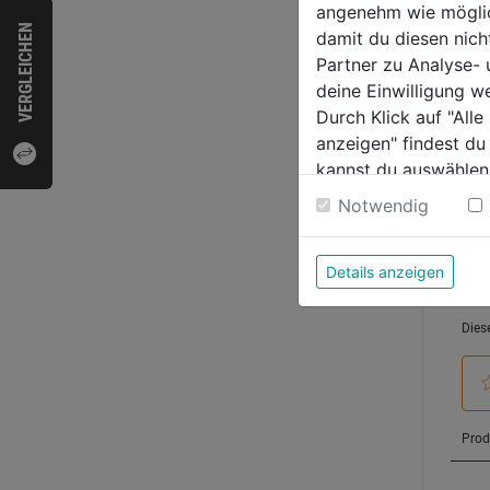
angenehm wie möglich
von
139,
VERGLEICHEN
damit du diesen nic
5
Partner zu Analyse-
Sternen
deine Einwilligung w
Durch Klick auf "All
anzeigen" findest du
Bewer
kannst du auswählen
Weitere Informatione
Notwendig
Details anzeigen