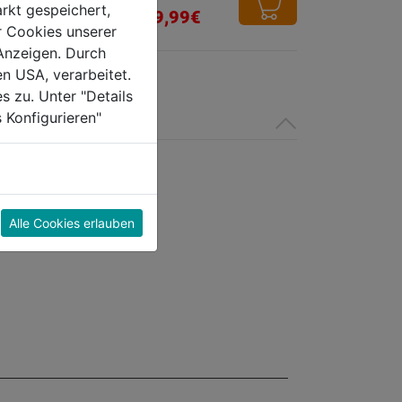
rkt gespeichert,
von
€
319,99€
r Cookies unserer
5
Anzeigen. Durch
Sternen.
en USA, verarbeitet.
s zu. Unter "Details
 Konfigurieren"
Alle Cookies erlauben