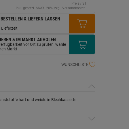
erselben
Preis / ST
ite.
inkl. gesetzl. MwSt. 20%, zzgl. Versandkosten.
 BESTELLEN & LIEFERN LASSEN
 Lieferzeit
IEREN & IM MARKT ABHOLEN
erfügbarkeit vor Ort zu prüfen, wähle
inen Markt
WUNSCHLISTE
nststoffe hart und weich. in Blechkassette