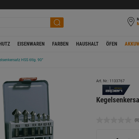
M
HUTZ
EISENWAREN
FARBEN
HAUSHALT
ÖFEN
AKKUW
lsenkersatz HSS 6tlg. 90°
Art. Nr.: 1133767
Kegelsenkersa
(0
K
B
L
a