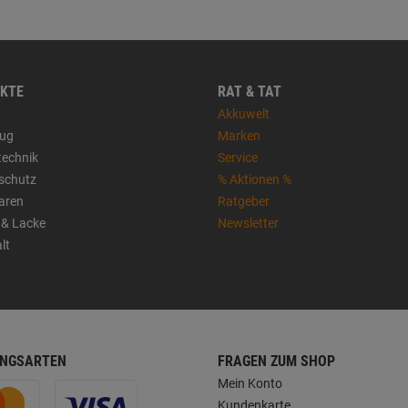
KTE
RAT & TAT
Akkuwelt
ug
Marken
technik
Service
sschutz
% Aktionen %
aren
Ratgeber
 & Lacke
Newsletter
lt
NGSARTEN
FRAGEN ZUM SHOP
Mein Konto
Kundenkarte