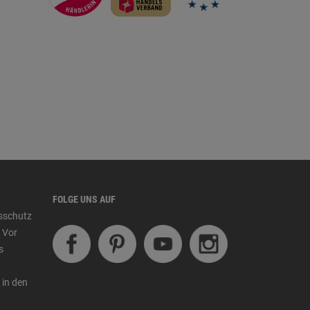
FOLGE UNS AUF
tsschutz
 Vor
s
 in den