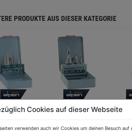
TERE PRODUKTE AUS DIESER KATEGORIE
schälbohrersatz
Stufenbohrersatz HSS
Stufenb
züglich Cookies auf dieser Webseite
 1 2 3 3tlg. DM
G 1 2 3 3tlg. DM 4-
,5mm
30mm
0.0
(0)
0.0
(0)
seiten verwenden auch wir Cookies um deinen Besuch auf 
0.0
0.0