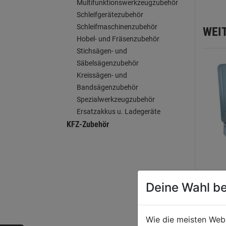
Multifunktionswerkzeugzubehör
Schleifgerätezubehör
Schleifmaschinenzubehör
WEI
Hobel- und Fräsenzubehör
Stichsägen- und
Säbelsägenzubehör
Kreissägen- und
Bandsägenzubehör
Spezialwerkzeugzubehör
Ersatzakkus u. Ladegeräte
KFZ-Zubehör
Blech
Deine Wahl be
HSS G
3-30
Wie die meisten Web
0.0