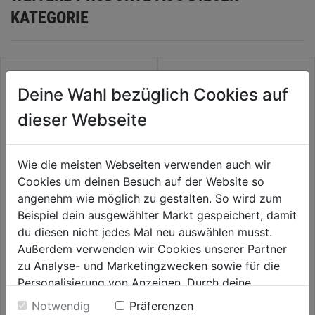
KATEGORIE
Deine Wahl bezüglich Cookies auf
dieser Webseite
Wie die meisten Webseiten verwenden auch wir
Cookies um deinen Besuch auf der Website so
angenehm wie möglich zu gestalten. So wird zum
Beispiel dein ausgewählter Markt gespeichert, damit
Wasserpumpenzange Alligator
Wasserpumpenzange Cobra
du diesen nicht jedes Mal neu auswählen musst.
VDE 250mm
250mm
Außerdem verwenden wir Cookies unserer Partner
0.0
(0)
0.0
(0)
zu Analyse- und Marketingzwecken sowie für die
0.0
0.0
53,99€
53,99€
Personalisierung von Anzeigen. Durch deine
von
von
Einwilligung werden die Daten von Drittanbieter,
5
5
Notwendig
Präferenzen