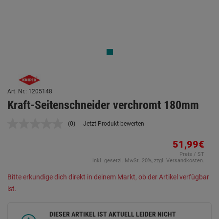
Art. Nr.: 1205148
Kraft-Seitenschneider verchromt 180mm
(0)
Jetzt Produkt bewerten
Kein
Beurteilungswert.
Link
51,99€
auf
Preis / ST
derselben
inkl. gesetzl. MwSt. 20%, zzgl. Versandkosten.
Seite.
Bitte erkundige dich direkt in deinem Markt, ob der Artikel verfügbar
ist.
DIESER ARTIKEL IST AKTUELL LEIDER NICHT