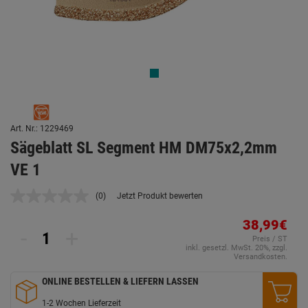
Art. Nr.: 1229469
Sägeblatt SL Segment HM DM75x2,2mm
VE 1
(0)
Jetzt Produkt bewerten
Kein
Beurteilungswert.
Link
38,99€
-
+
auf
Preis / ST
derselben
inkl. gesetzl. MwSt. 20%, zzgl.
Seite.
Versandkosten.
ONLINE BESTELLEN & LIEFERN LASSEN
1-2 Wochen Lieferzeit