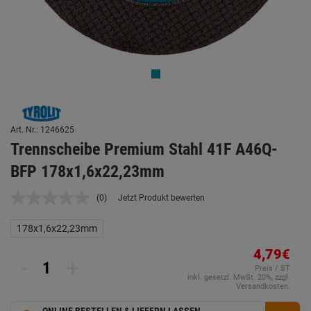
Art. Nr.: 1246625
Trennscheibe Premium Stahl 41F A46Q-
BFP 178x1,6x22,23mm
(0)
Jetzt Produkt bewerten
Kein
Beurteilungswert.
Link
178x1,6x22,23mm
auf
derselben
4,79€
Seite.
-
+
Preis / ST
inkl. gesetzl. MwSt. 20%, zzgl.
Versandkosten.
ONLINE BESTELLEN & LIEFERN LASSEN