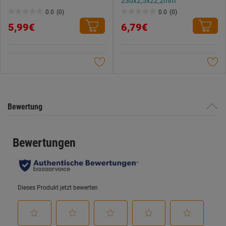
230x2,5x22,2mm
0.0
(0)
0.0
(0)
0.0
0.0
5,99€
6,79€
von
von
5
5
Sternen.
Sternen.
Bewertung