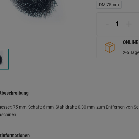
L
DM 75mm
a
d
Se
-
+
ONLINE
2-5 Tage
tbeschreibung
sser: 75 mm, Schaft: 6 mm, Stahldraht: 0,30 mm, zum Entfernen von Schl
schinen
tinformationen