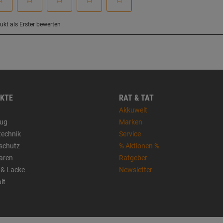
KTE
RAT & TAT
Akkuwelt
ug
Marken
technik
Service
sschutz
% Aktionen %
aren
Ratgeber
 & Lacke
Newsletter
lt