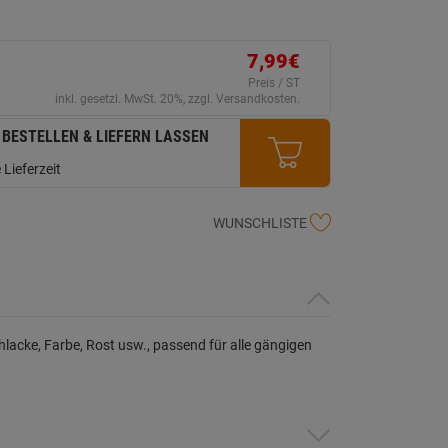
ink
uf
erselben
ite.
7,99€
Preis / ST
inkl. gesetzl. MwSt. 20%, zzgl. Versandkosten.
 BESTELLEN & LIEFERN LASSEN
 Lieferzeit
WUNSCHLISTE
acke, Farbe, Rost usw., passend für alle gängigen