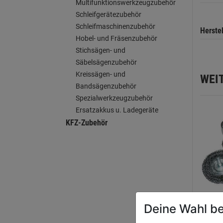
Multifunktionswerkzeugzubehör
Schleifgerätezubehör
Schleifmaschinenzubehör
Herste
Hobel- und Fräsenzubehör
Stichsägen- und
Säbelsägenzubehör
Kreissägen- und
WEI
Bandsägenzubehör
Spezialwerkzeugzubehör
Ersatzakkus u. Ladegeräte
KFZ-Zubehör
Deine Wahl be
Bürst