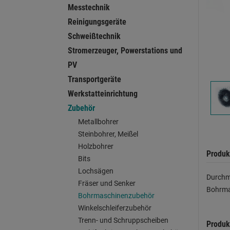
Messtechnik
Reinigungsgeräte
Schweißtechnik
Stromerzeuger, Powerstations und
PV
Transportgeräte
Werkstatteinrichtung
Zubehör
Metallbohrer
Steinbohrer, Meißel
Holzbohrer
Produk
Bits
Lochsägen
Durchme
Fräser und Senker
Bohrma
Bohrmaschinenzubehör
Winkelschleiferzubehör
Trenn- und Schruppscheiben
Produk