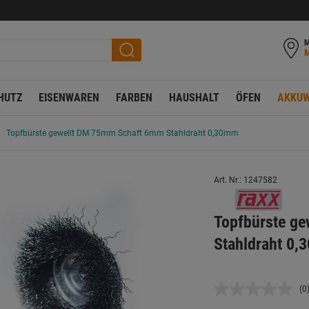
M
HUTZ
EISENWAREN
FARBEN
HAUSHALT
ÖFEN
AKKUW
Topfbürste gewellt DM 75mm Schaft 6mm Stahldraht 0,30mm
Art. Nr.: 1247582
Topfbürste g
Stahldraht 0
(0
K
B