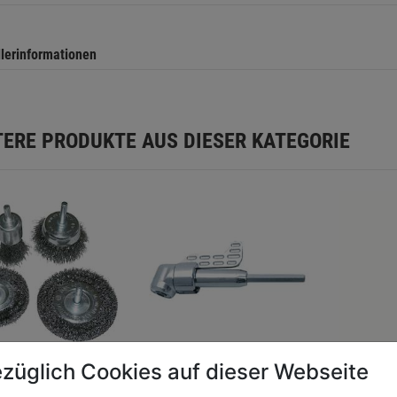
llerinformationen
TERE PRODUKTE AUS DIESER KATEGORIE
züglich Cookies auf dieser Webseite
enset Schaft
Winkelschraubvorsatz
Erdbohr