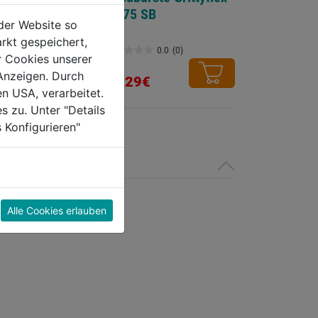
DM75 SB
der Website so
rkt gespeichert,
0.0
(0)
0.0
(0)
r Cookies unserer
0.0
Anzeigen. Durch
von
10,29€
en USA, verarbeitet.
5
s zu. Unter "Details
Sternen.
 Konfigurieren"
Alle Cookies erlauben