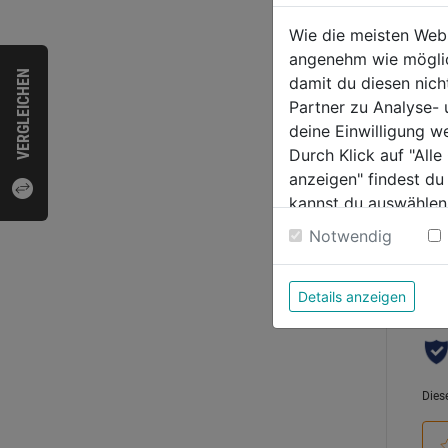
4tlg.
Wie die meisten Web
angenehm wie möglich
VERGLEICHEN
damit du diesen nic
0.0
Partner zu Analyse-
von
9,59
deine Einwilligung w
5
Durch Klick auf "All
Sternen
anzeigen" findest du
kannst du auswählen
Weitere Informatione
Bewer
Notwendig
Details anzeigen