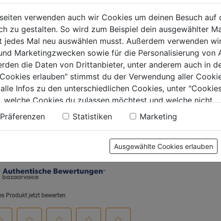
 6mm
L 130mm 1/4"
seiten verwenden auch wir Cookies um deinen Besuch auf 
 zu gestalten. So wird zum Beispiel dein ausgewählter Ma
0.0
(0)
0.0
(0)
ht jedes Mal neu auswählen musst. Außerdem verwenden wi
0.0
0.0
 und Marketingzwecken sowie für die Personalisierung von 
von
von
€
9,99€
9,99€
erden die Daten von Drittanbieter, unter anderem auch in d
5
5
e Cookies erlauben" stimmst du der Verwendung aller Cookie
.
Sternen.
Sternen.
 alle Infos zu den unterschiedlichen Cookies, unter "Cookies
, welche Cookies du zulassen möchtest und welche nicht.
n findest du in unserer
Datenschutzerklärung
.
tung
Präferenzen
Statistiken
Marketing
Ausgewählte Cookies erlauben