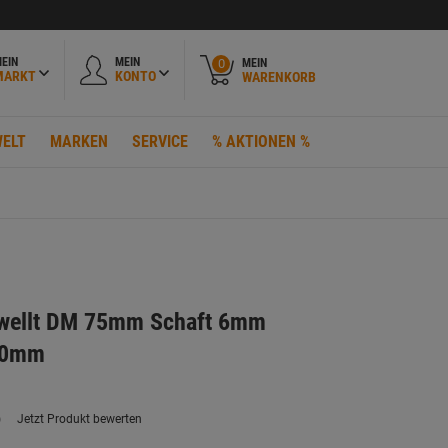
EIN
MEIN
MEIN
0
MARKT
KONTO
WARENKORB
ELT
MARKEN
SERVICE
% AKTIONEN %
ewellt DM 75mm Schaft 6mm
,30mm
)
Jetzt Produkt bewerten
ein
eurteilungswert.