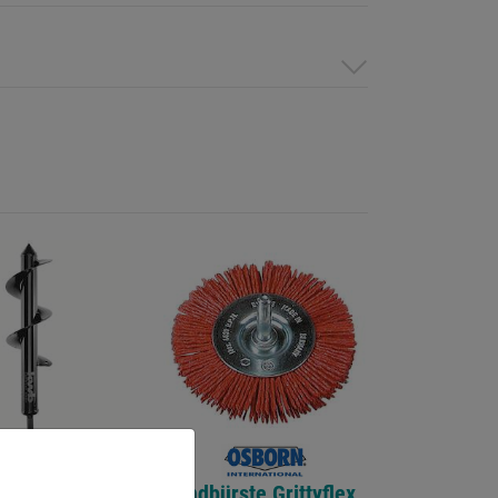
er A3 Stahl
Rundbürste Grittyflex