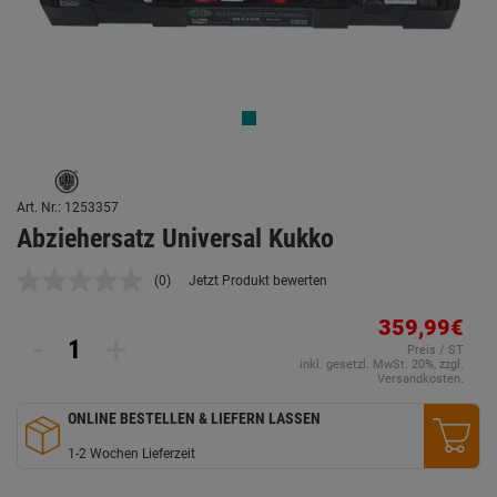
Art. Nr.: 1253357
Abziehersatz Universal Kukko
(0)
Jetzt Produkt bewerten
Kein
Beurteilungswert.
Link
359,99€
-
+
auf
Preis / ST
derselben
inkl. gesetzl. MwSt. 20%, zzgl.
Seite.
Versandkosten.
ONLINE BESTELLEN & LIEFERN LASSEN
1-2 Wochen Lieferzeit