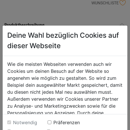
WUNSCHLISTE
Produktbeschreibung
Deine Wahl bezüglich Cookies auf
Spannweite 90 mm - Spanntiefe 100/200 mm in der praktischen L-
dieser Webseite
Box-Mini Besteht aus: 1x 20-1+ / 2-Arm Abzieher mit
Schnellverschluss, Spannweite 90 mm - Spanntiefe 100 mm, 1x 1-
93-P Abzughaken-Paar extra schmal mit Schnellverschluss,
Wie die meisten Webseiten verwenden auch wir
Spanntiefe 100 mm 1x 1-V-100-P Abzughakenverlängerung,
Cookies um deinen Besuch auf der Website so
´kräftige Ausführung, hohe Leistung und Lebensdauer, zusätzliche
angenehm wie möglich zu gestalten. So wird zum
Spanntiefe 100 mm
Beispiel dein ausgewählter Markt gespeichert, damit
du diesen nicht jedes Mal neu auswählen musst.
Außerdem verwenden wir Cookies unserer Partner
Produktinformationen
zu Analyse- und Marketingzwecken sowie für die
Personalisierung von Anzeigen. Durch deine
Einwilligung werden die Daten von Drittanbieter,
Notwendig
Präferenzen
unter anderem auch in den USA, verarbeitet.