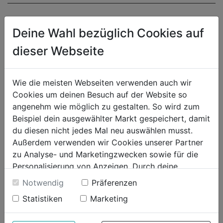
Deine Wahl bezüglich Cookies auf
dieser Webseite
Wie die meisten Webseiten verwenden auch wir
Cookies um deinen Besuch auf der Website so
angenehm wie möglich zu gestalten. So wird zum
Beispiel dein ausgewählter Markt gespeichert, damit
du diesen nicht jedes Mal neu auswählen musst.
Außerdem verwenden wir Cookies unserer Partner
zu Analyse- und Marketingzwecken sowie für die
Personalisierung von Anzeigen. Durch deine
Einwilligung werden die Daten von Drittanbieter,
Notwendig
Präferenzen
unter anderem auch in den USA, verarbeitet.
Statistiken
Marketing
Durch Klick auf "Alle Cookies erlauben" stimmst du
der Verwendung aller Cookies zu. Unter "Details