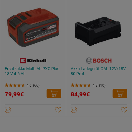
1
Bewertung
Ersatzakku Multi-Ah PXC Plus
Akku Ladegerät GAL 12V/18V-
18 V 4-6 Ah
80 Prof.
4.6
(66)
4.8
(10)
4.6
4.8
79,99€
84,99€
von
von
5
5
Sternen.
Sternen.
66
10
Bewertungen
Bewertungen