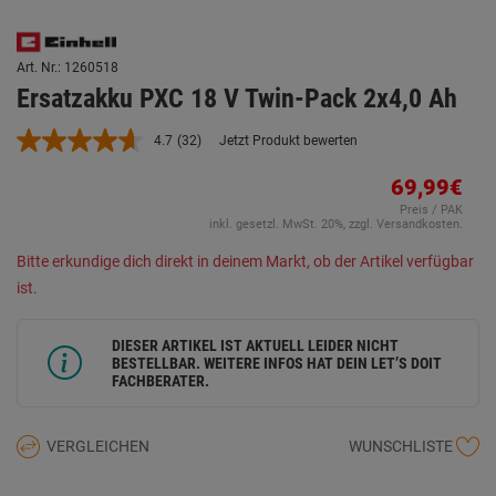
Art. Nr.: 1260518
Ersatzakku PXC 18 V Twin-Pack 2x4,0 Ah
4.7
(32)
Jetzt Produkt bewerten
32
Bewertungen
lesen.
69,99€
Link
Preis / PAK
auf
inkl. gesetzl. MwSt. 20%, zzgl. Versandkosten.
derselben
Seite.
Bitte erkundige dich direkt in deinem Markt, ob der Artikel verfügbar
ist.
DIESER ARTIKEL IST AKTUELL LEIDER NICHT
BESTELLBAR. WEITERE INFOS HAT DEIN LET’S DOIT
FACHBERATER.
VERGLEICHEN
WUNSCHLISTE