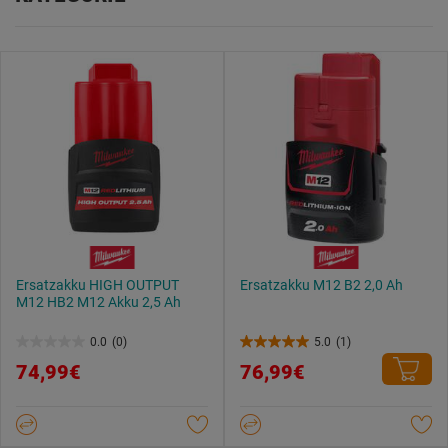
Ersatzakku HIGH OUTPUT
Ersatzakku M12 B2 2,0 Ah
M12 HB2 M12 Akku 2,5 Ah
0.0
(0)
5.0
(1)
0.0
5.0
74,99€
76,99€
von
von
5
5
Sternen.
Sternen.