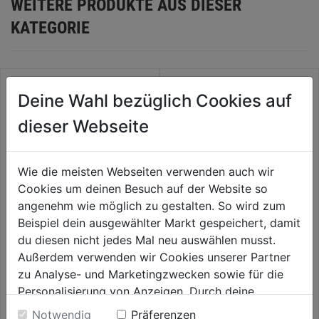
WEITERE PRODUKTE AUS DIESER
KATEGORIE
Deine Wahl bezüglich Cookies auf
dieser Webseite
Wie die meisten Webseiten verwenden auch wir
Cookies um deinen Besuch auf der Website so
angenehm wie möglich zu gestalten. So wird zum
Beispiel dein ausgewählter Markt gespeichert, damit
Hohlbohrkrone HM SDS-plus
Standard-Adapter SDS-Plus
du diesen nicht jedes Mal neu auswählen musst.
DM 68mm mit Spanndorn
5/8"x18 für Lochsägen bis
Außerdem verwenden wir Cookies unserer Partner
32mm
zu Analyse- und Marketingzwecken sowie für die
0.0
(0)
0.0
(0)
0.0
0.0
Personalisierung von Anzeigen. Durch deine
44,99€
45,99€
von
von
Einwilligung werden die Daten von Drittanbieter,
Notwendig
Präferenzen
5
5