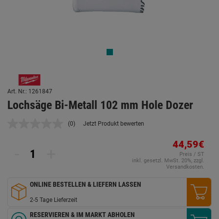
Art. Nr.: 1261847
Lochsäge Bi-Metall 102 mm Hole Dozer
(0)
Jetzt Produkt bewerten
Kein
Beurteilungswert.
Link
44,59€
-
+
auf
Preis / ST
derselben
inkl. gesetzl. MwSt. 20%, zzgl.
Seite.
Versandkosten.
ONLINE BESTELLEN & LIEFERN LASSEN
2-5 Tage Lieferzeit
RESERVIEREN & IM MARKT ABHOLEN