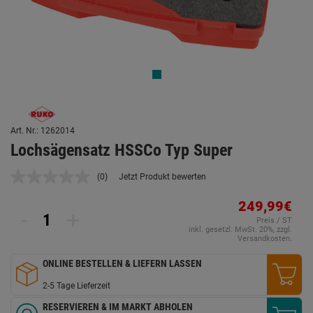
Art. Nr.: 1262014
Lochsägensatz HSSCo Typ Super
(0)
Jetzt Produkt bewerten
Kein
Beurteilungswert.
Link
249,99€
-
+
auf
Preis / ST
derselben
inkl. gesetzl. MwSt. 20%, zzgl.
Seite.
Versandkosten.
ONLINE BESTELLEN & LIEFERN LASSEN
2-5 Tage Lieferzeit
RESERVIEREN & IM MARKT ABHOLEN