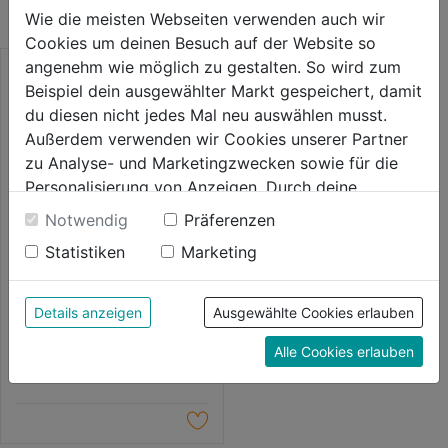
Wie die meisten Webseiten verwenden auch wir
Cookies um deinen Besuch auf der Website so
angenehm wie möglich zu gestalten. So wird zum
Beispiel dein ausgewählter Markt gespeichert, damit
du diesen nicht jedes Mal neu auswählen musst.
Außerdem verwenden wir Cookies unserer Partner
zu Analyse- und Marketingzwecken sowie für die
Personalisierung von Anzeigen. Durch deine
Einwilligung werden die Daten von Drittanbieter,
Notwendig
Präferenzen
unter anderem auch in den USA, verarbeitet.
Statistiken
Marketing
Durch Klick auf "Alle Cookies erlauben" stimmst du
der Verwendung aller Cookies zu. Unter "Details
Lochsägen Bi-Metall Set 17tlg.
anzeigen" findest du alle Infos zu den
Details anzeigen
Ausgewählte Cookies erlauben
unterschiedlichen Cookies, unter "Cookies
0.0
(0)
0.0
Alle Cookies erlauben
Konfigurieren" kannst du auswählen, welche Cookies
329,99€
von
du zulassen möchtest und welche nicht.
5
Weitere Informationen findest du in unserer
Sternen.
Datenschutzerklärung
.