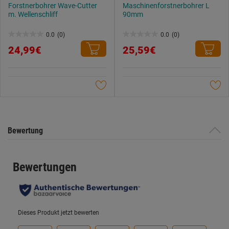
Forstnerbohrer Wave-Cutter
Maschinenforstnerbohrer L
m. Wellenschliff
90mm
0.0
(0)
0.0
(0)
0.0
0.0
24,99€
25,59€
von
von
5
5
Sternen.
Sternen.
Bewertung