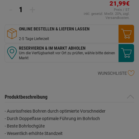
21,99€
-
+
Preis / ST
inkl. gesetzl. MwSt. 20%, zzgl.
Versandkosten.
ONLINE BESTELLEN & LIEFERN LASSEN
2-5 Tage Lieferzeit
RESERVIEREN & IM MARKT ABHOLEN
Um die Verfügbarkeit vor Ort zu prüfen, wähle bitte deinen
Markt
WUNSCHLISTE
Produktbeschreibung
- Ausrissfreies Bohren durch optimierte Vorschneider
- Durch Doppelfase optimale Führung im Bohrloch
- Beste Bohrlochgüte
- Wesentlich erhöhte Standzeit