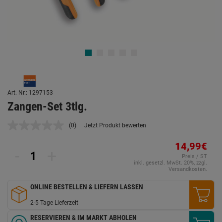
Art. Nr.: 1297153
Zangen-Set 3tlg.
(0)
Jetzt Produkt bewerten
Kein
Beurteilungswert.
Link
14,99€
-
+
auf
Preis / ST
derselben
inkl. gesetzl. MwSt. 20%, zzgl.
Seite.
Versandkosten.
ONLINE BESTELLEN & LIEFERN LASSEN
2-5 Tage Lieferzeit
RESERVIEREN & IM MARKT ABHOLEN