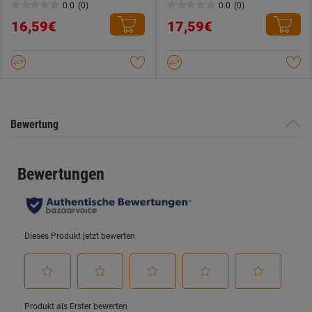
0.0
(0)
0.0
(0)
0.0
0.0
16,59€
17,59€
von
von
5
5
Sternen.
Sternen.
Bewertung