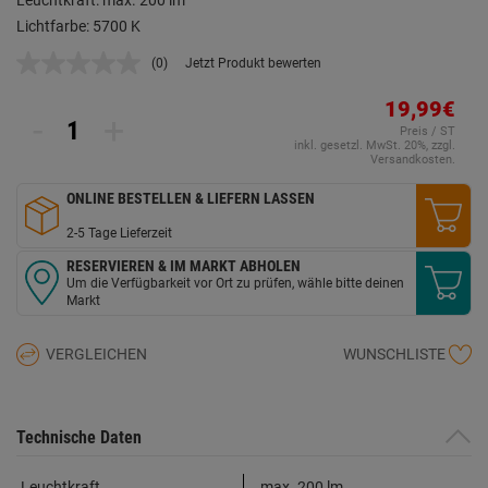
Leuchtkraft: max. 200 lm
Lichtfarbe: 5700 K
(0)
Jetzt Produkt bewerten
Kein
Beurteilungswert.
Link
19,99€
-
+
auf
Preis / ST
derselben
inkl. gesetzl. MwSt. 20%, zzgl.
Seite.
Versandkosten.
ONLINE BESTELLEN & LIEFERN LASSEN
2-5 Tage Lieferzeit
RESERVIEREN & IM MARKT ABHOLEN
Um die Verfügbarkeit vor Ort zu prüfen, wähle bitte deinen
Markt
VERGLEICHEN
WUNSCHLISTE
Technische Daten
Leuchtkraft
max. 200 lm