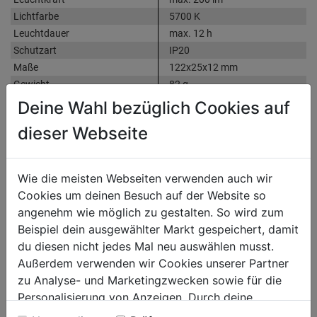
Lichtfarbe
5700 K
Leuchtdauer
max. 12 h
Schutzart
IP20
Maße
122x25x12 mm
Gewicht
82 g
Weitere Produktmerkmale
High, Medium, Low, rotes Licht,
Deine Wahl bezüglich Cookies auf
rotes Blinklicht
dieser Webseite
Zubehör
USB-C Ladekabel
Weitere Produktmerkmale2
Magnetbasis, Taschenclip mit
Hakenfunktion
Wie die meisten Webseiten verwenden auch wir
Cookies um deinen Besuch auf der Website so
angenehm wie möglich zu gestalten. So wird zum
Produktinformationen
Beispiel dein ausgewählter Markt gespeichert, damit
du diesen nicht jedes Mal neu auswählen musst.
Außerdem verwenden wir Cookies unserer Partner
Herstellerinformationen
zu Analyse- und Marketingzwecken sowie für die
Personalisierung von Anzeigen. Durch deine
Einwilligung werden die Daten von Drittanbieter,