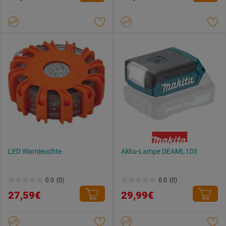
5
5
Sternen.
Sternen.
LED Warnleuchte
Akku-Lampe DEAML103
0.0
(0)
0.0
(0)
0.0
0.0
27,59€
29,99€
von
von
5
5
Sternen.
Sternen.