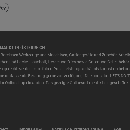
HMARKT IN ÖSTERREICH
den Bereichen Werkzeuge und Maschinen, Gartengeräte und Zubehör, Arbei
ben und Lacke, Haushalt, Herde und Öfen sowie Griller und Grillzubehör.
n gerecht werden, zum fairen Preis-Leistungsverhältnis kannst du bei un
 eine umfassende Beratung gerne zur Verfügung. Du kannst bei LET'S DOIT
im Onlineshop einkaufen. Das gezeigte Onlinesortiment ist eingeschränkt
TAKT
IMPRESSUM
DATENSCHUTZERKLÄRUNG
AGB