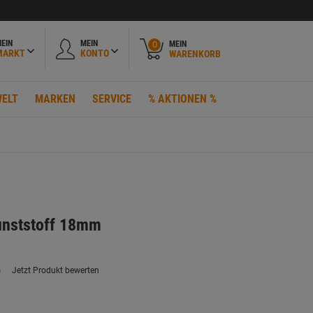
EIN
MEIN
MEIN
0
MARKT
KONTO
WARENKORB
ELT
MARKEN
SERVICE
% AKTIONEN %
unststoff 18mm
)
Jetzt Produkt bewerten
ein
eurteilungswert.
ink
uf