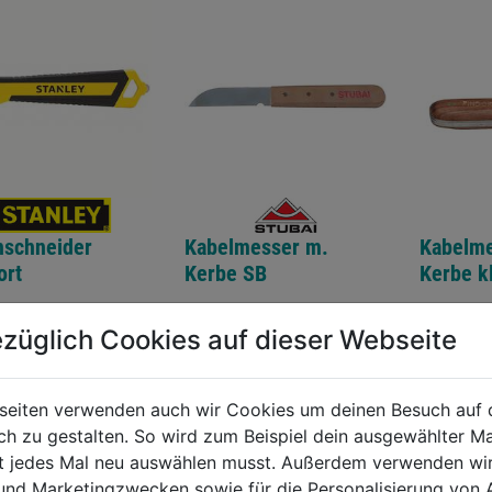
nschneider
Kabelmesser m.
Kabelme
ort
Kerbe SB
Kerbe k
0.0
(0)
0.0
(0)
züglich Cookies auf dieser Webseite
0.0
0.0
von
von
€
8,99€
8,99€
5
5
seiten verwenden auch wir Cookies um deinen Besuch auf 
.
Sternen.
Sternen.
 zu gestalten. So wird zum Beispiel dein ausgewählter Ma
ht jedes Mal neu auswählen musst. Außerdem verwenden wi
 und Marketingzwecken sowie für die Personalisierung von 