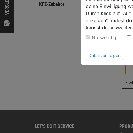
VERGLEICHEN
KFZ-Zubehör
Bewer
deine Einwilligung w
Durch Klick auf "All
anzeigen" findest du
kannst du auswählen
Weitere Informatione
Notwendig
Details anzeigen
LET'S DOIT SERVICE
PRODU