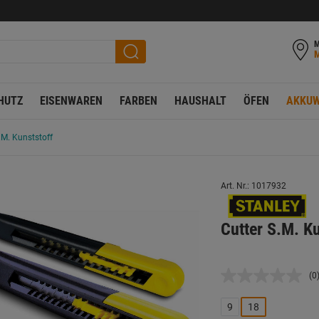
M
HUTZ
EISENWAREN
FARBEN
HAUSHALT
ÖFEN
AKKUW
.M. Kunststoff
Art. Nr.: 1017932
Cutter S.M. K
(0
K
B
L
9
18
a