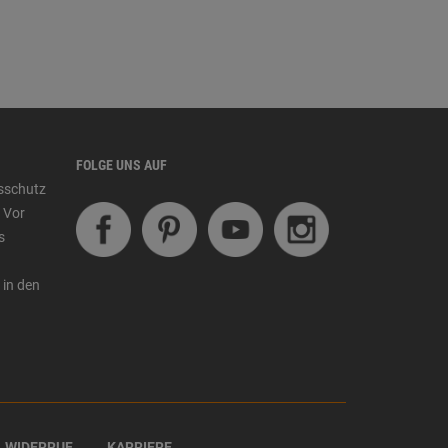
FOLGE UNS AUF
tsschutz
 Vor
s
 in den
WIDERRUF
KARRIERE