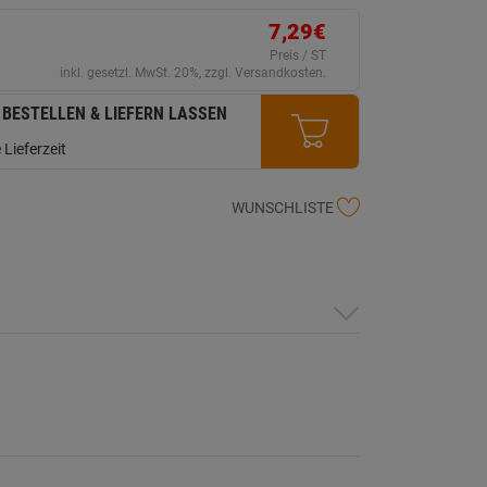
erselben
ite.
7,29€
Preis / ST
inkl. gesetzl. MwSt. 20%, zzgl. Versandkosten.
 BESTELLEN & LIEFERN LASSEN
 Lieferzeit
WUNSCHLISTE