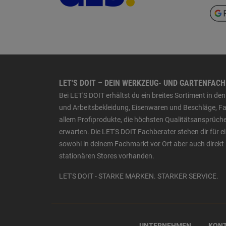
LET'S DOIT – DEIN WERKZEUG- UND GARTENFAC
Bei LET'S DOIT erhältst du ein breites Sortiment in 
und Arbeitsbekleidung, Eisenwaren und Beschläge, Far
allem Profiprodukte, die höchsten Qualitätsansprüche
erwarten. Die LET'S DOIT Fachberater stehen dir für
sowohl in deinem Fachmarkt vor Ort aber auch direkt 
stationären Stores vorhanden.
LET'S DOIT - STARKE MARKEN. STARKER SERVICE.
UNTERNEHMEN
KON