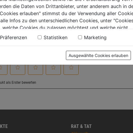
tung
erden die Daten von Drittanbieter, unter anderem auch in d
e Cookies erlauben" stimmst du der Verwendung aller Cookie
 alle Infos zu den unterschiedlichen Cookies, unter "Cookies
, welche Cookies du zulassen möchtest und welche nicht.
n findest du in unserer
Datenschutzerklärung
.
Präferenzen
Statistiken
Marketing
Ausgewählte Cookies erlauben
KTE
RAT & TAT