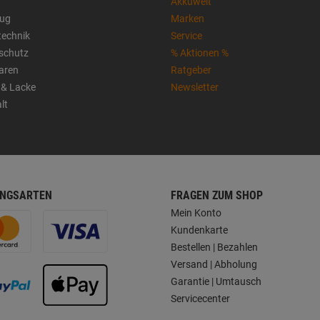
Akkuwelt
ug
Marken
technik
Service
sschutz
% Aktionen %
aren
Ratgeber
 & Lacke
Newsletter
lt
NGSARTEN
FRAGEN ZUM SHOP
Mein Konto
Kundenkarte
Bestellen | Bezahlen
Versand | Abholung
Garantie | Umtausch
Servicecenter